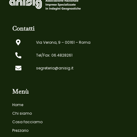
Contatti
Via Verona, 9 – 00161 – Roma
Tel/Fax: 06.4828261
segreteria@anisig.it
Menù
Home
Chi siamo
Cosa facciamo
Prezzario